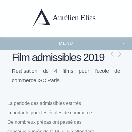
Aurélien
Elias
MENU
Portfolio
Présentation
Projets récents
Contact
FERMER LE MENU
Film admissibles 2019
Réalisation de 4 films pour l'école de
commerce ISC Paris
La période des admissibles est très
importante pour les écoles de commerce.
De nombreux prépas ont passé des
concours auprès de la BCE. En attendant