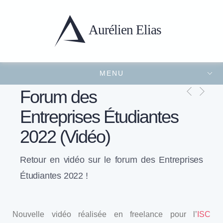
Aurélien
Elias
MENU
Portfolio
Présentation
Projets récents
Contact
FERMER LE MENU
Forum des
Entreprises Étudiantes
2022 (Vidéo)
Retour en vidéo sur le forum des Entreprises
Étudiantes 2022 !
Nouvelle vidéo réalisée en freelance pour l’
ISC