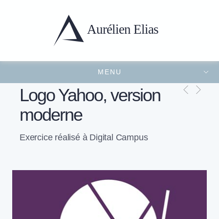
Aurélien
Elias
MENU
Portfolio
Présentation
Projets récents
Contact
FERMER LE MENU
Logo Yahoo, version
moderne
Exercice réalisé à Digital Campus