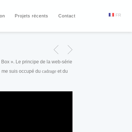
FR
ion
Projets récents
Contact
Box ». Le principe de la web-série
Je me suis occupé du
cadrage
et du