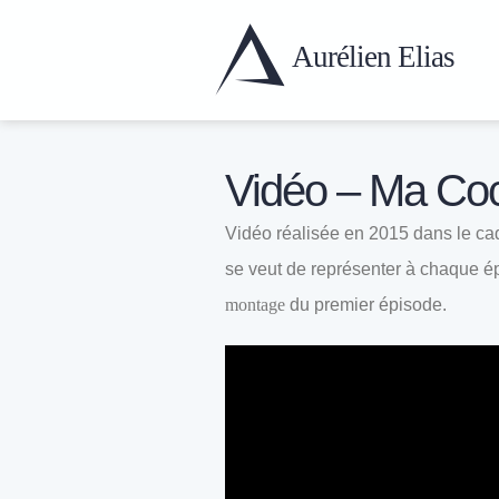
Aurélien
Elias
Vidéo – Ma Co
Vidéo réalisée en 2015 dans le ca
se veut de représenter à chaque é
montage
du premier épisode.