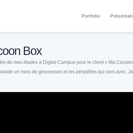
Portfolio
Présentat
coon Box
dre de mes études à Digital Campus pour le client « Ma Cocoon 
pisode un mois de grossesses et les péripéties qui vont avec. 