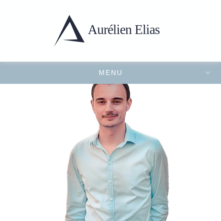
Aurélien
Elias
MENU
Portfolio
Presentation
Projets récents
Contact
FERMER LE MENU
Présentation,
Compétences & CV en
ligne | Aurélien Elias