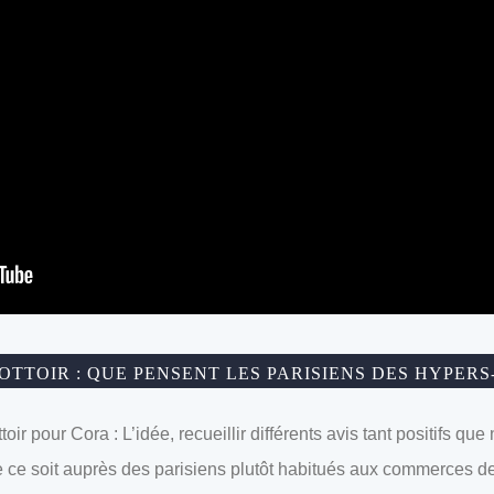
OTTOIR : QUE PENSENT LES PARISIENS DES HYPER
oir pour Cora : L’idée, recueillir différents avis tant positifs qu
que ce soit auprès des parisiens plutôt habitués aux commerces d