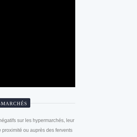
S-MARCHÉS
e négatifs sur les hypermarchés, leur
e proximité ou auprès des fervents