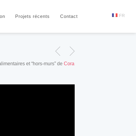
FR
ion
Projets récents
Contact
alimentaires et “hors-murs” de
Cora