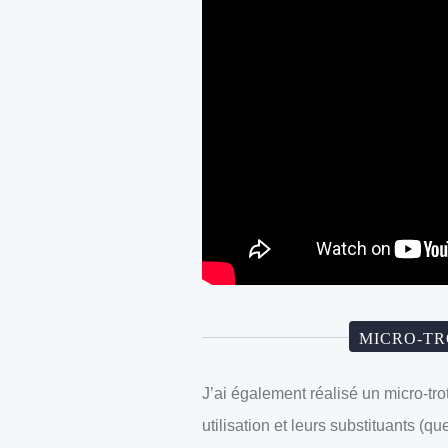
MICRO-TR
J’ai également réalisé un micro-trott
utilisation et leurs substituants (