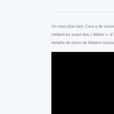
Un mois plus tard, Cora a de nouve
mettant en avant des « Waker », d
remplie de plans de Wakers souriants