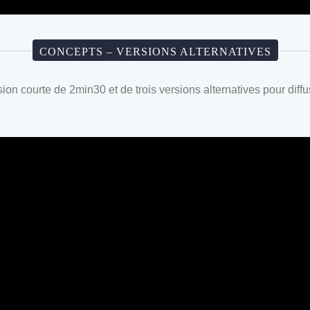
CONCEPTS – VERSIONS ALTERNATIVES
on courte de 2min30 et de trois versions alternatives pour diffus