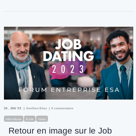
26
MAI '23
Aurélien Elias
0 commentaire
After-Movie
École
Vidéo
Retour en image sur le Job