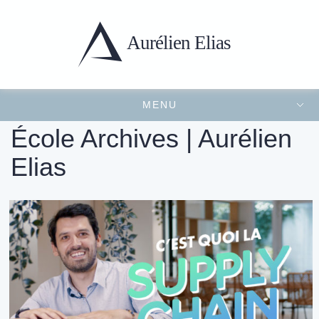
Aurélien
Elias
MENU
Portfolio
Présentation
Projets récents
Contact
FERMER LE MENU
École Archives | Aurélien
Elias