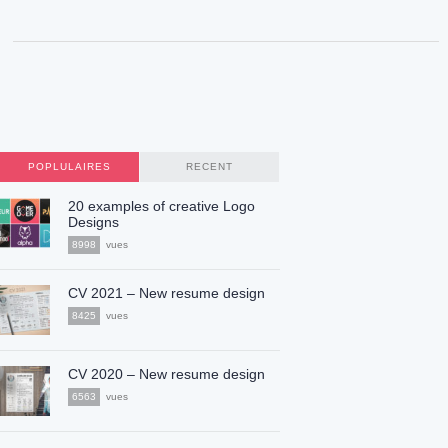
POPLULAIRES
RECENT
20 examples of creative Logo
Designs
8998
vues
CV 2021 – New resume design
8425
vues
CV 2020 – New resume design
6563
vues