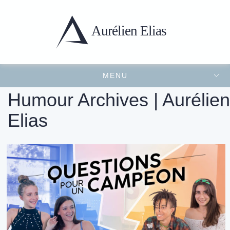
Aurélien
Elias
MENU
Portfolio
Présentation
Projets récents
Contact
FERMER LE MENU
Humour Archives | Aurélien
Elias