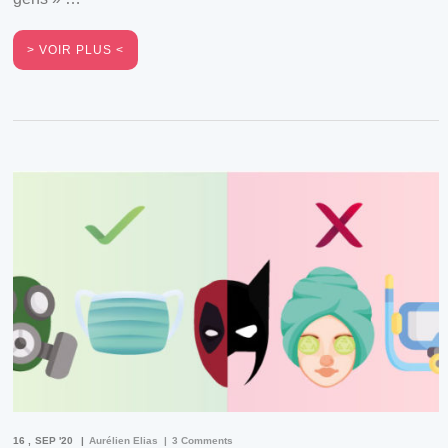
VOIR PLUS
16
SEP '20
Aurélien Elias
3 Comments