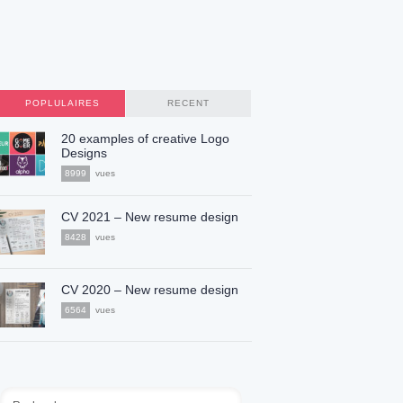
POPLULAIRES
RECENT
20 examples of creative Logo
Designs
8999
vues
CV 2021 – New resume design
8428
vues
CV 2020 – New resume design
6564
vues