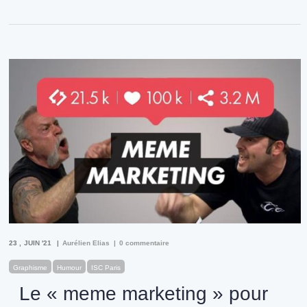
23
JUIN '21
Aurélien Elias
0 commentaire
Graphisme
Humour
ISC Paris
Le « meme marketing » pour