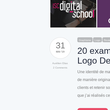
Graphisme
Logo
Revi
31
20 examp
MAI '19
Logo De
Aurélien Elias
2 Comments
Une identité de ma
de manière original
clients et retenir s
que j’ai réalisés c