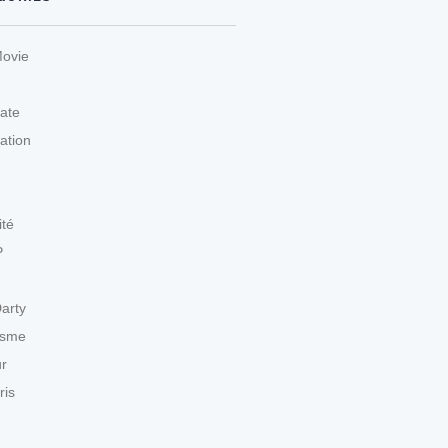
Movie
ate
ation
ité
P
arty
isme
r
ris