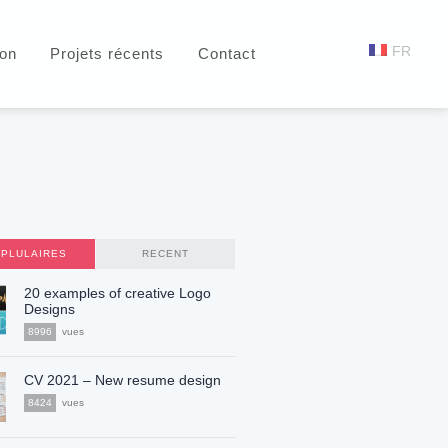
FR
ion
Projets récents
Contact
PLULAIRES
RECENT
20 examples of creative Logo
Designs
8996
vues
CV 2021 – New resume design
8424
vues