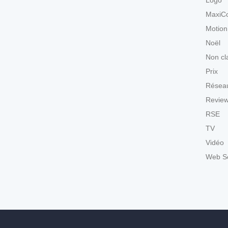
Logo
MaxiCo
Motion
Noël
Non cl
Prix
Réseau
Revie
RSE
TV
Vidéo
Web S