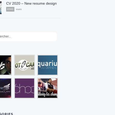
CV 2020 – New resume design
6560
vues
GORIES