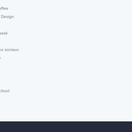
ffee
 Design
assé
x sociaux
w
chool