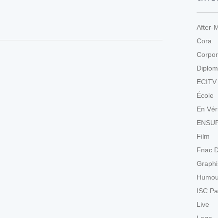
After-
Cora
Corpor
Diplom
ECITV
École
En Vér
ENSU
Film
Fnac D
Graph
Humou
ISC Pa
Live